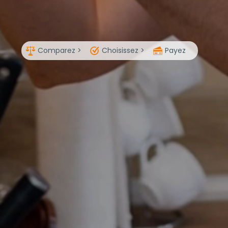
Comparez >
Choisissez >
Payez