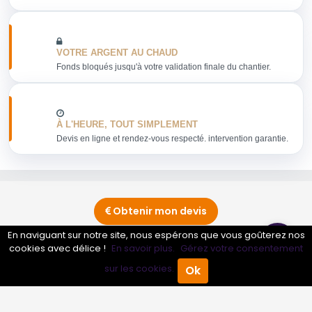
VOTRE ARGENT AU CHAUD
Fonds bloqués jusqu'à votre validation finale du chantier.
À L'HEURE, TOUT SIMPLEMENT
Devis en ligne et rendez-vous respecté. intervention garantie.
Obtenir mon devis
En naviguant sur notre site, nous espérons que vous goûterez nos
cookies avec délice !
En savoir plus.
Gérez votre consentement
Conseils sur Bar
6 pros
sur les cookies.
Ok
Accueil
Annuaire Pro
Agenda
Menu
Conseils sur Bar à hotesses
1 pros