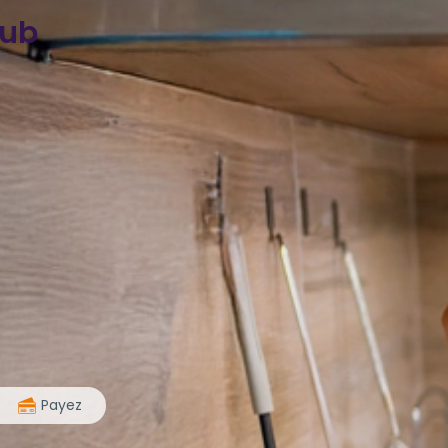
pub
>
Payez