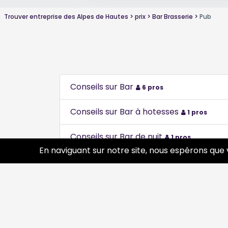
Trouver entreprise des Alpes de Hautes
prix
Bar Brasserie
Pub
Conseils sur Bar
6 pros
Conseils sur Bar à hotesses
1 pros
Conseils sur Bar de nuit
1 pros
En naviguant sur notre site, nous espérons que 
Conseils sur Bar gay
1 pros
Conseils sur Brasserie
2 pros
Conseils sur Cabaret
1 pros