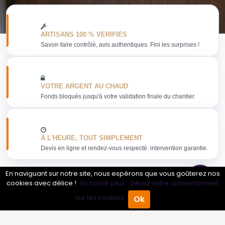
ARTISANS 100 % VERIFIES
Savoir-faire contrôlé, avis authentiques. Fini les surprises !
VOTRE ARGENT AU CHAUD
Fonds bloqués jusqu'à votre validation finale du chantier.
À L'HEURE, TOUT SIMPLEMENT
Devis en ligne et rendez-vous respecté. intervention garantie.
En naviguant sur notre site, nous espérons que vous goûterez nos
cookies avec délice !
En savoir plus.
Gérez votre consentement
sur les cookies.
Ok
Obtenir mon devis
Accueil
Annuaire Pro
Agenda
Menu