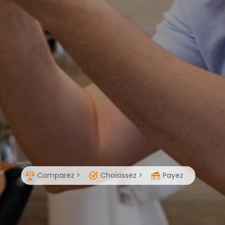
Comparez >
Choisissez >
Payez