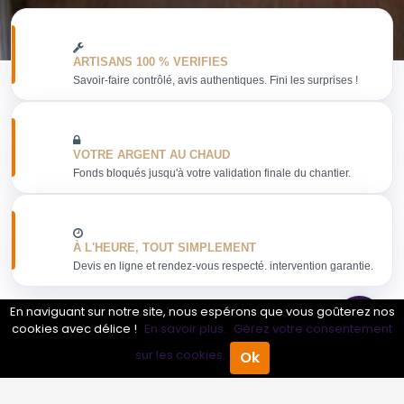
ARTISANS 100 % VERIFIES
Savoir-faire contrôlé, avis authentiques. Fini les surprises !
VOTRE ARGENT AU CHAUD
Fonds bloqués jusqu'à votre validation finale du chantier.
À L'HEURE, TOUT SIMPLEMENT
Devis en ligne et rendez-vous respecté. intervention garantie.
En naviguant sur notre site, nous espérons que vous goûterez nos
cookies avec délice !
En savoir plus.
Gérez votre consentement
sur les cookies.
Ok
Obtenir mon devis
Accueil
Annuaire Pro
Agenda
Menu