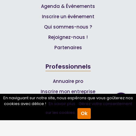
Agenda & Événements
Inscrire un événement
Qui sommes-nous ?
Rejoignez-nous !
Partenaires
Professionnels
Annuaire pro
Inscrire mon entreprise
En naviguant sur notre site, nous espérons que vous goûterez nos
Les Abonnements Pros
cookies avec délice !
En savoir plus.
Gérez votre consentement
sur les cookies.
Ok
Accueil
Annuaire Pro
Agenda
Menu
Infos
Mentions légales et CGV