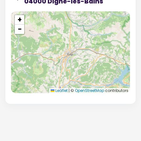
04000 Digne-les-Bains
+
−
Leaflet
|
©
OpenStreetMap
contributors