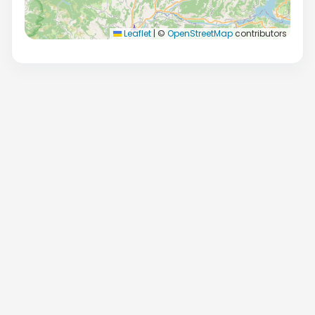
Leaflet
|
©
OpenStreetMap
contributors