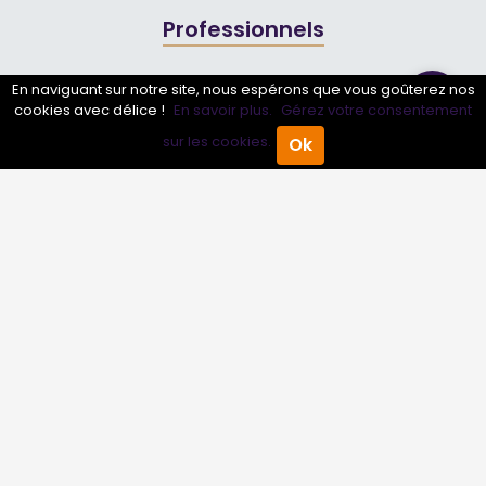
Professionnels
Annuaire pro
En naviguant sur notre site, nous espérons que vous goûterez nos
cookies avec délice !
En savoir plus.
Gérez votre consentement
Inscrire mon entreprise
sur les cookies.
Ok
Accueil
Annuaire Pro
Agenda
Menu
Les Abonnements Pros
Infos
Mentions légales et CGV
Suivez-nous