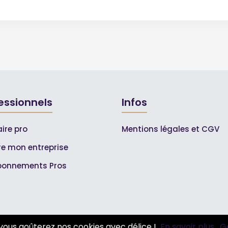
essionnels
Infos
ire pro
Mentions légales et CGV
ire mon entreprise
bonnements Pros
vous goûterez nos cookies avec délice !
En savoir plus.
G