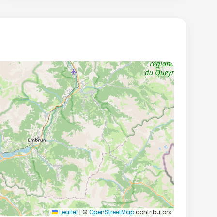
Leaflet
|
©
OpenStreetMap
contributors