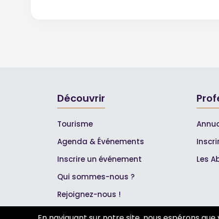
Découvrir
Prof
Tourisme
Annua
Agenda & Événements
Inscr
Inscrire un événement
Les A
Qui sommes-nous ?
Rejoignez-nous !
Partenaires
En naviguant sur notre site, nous espérons que 