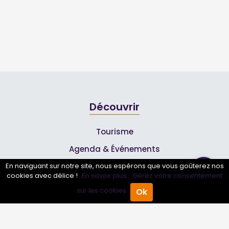
Découvrir
Tourisme
Agenda & Événements
Inscrire un événement
En naviguant sur notre site, nous espérons que vous goûterez nos
cookies avec délice !
En savoir plus.
Gérez votre consentement
Qui sommes-nous ?
sur les cookies.
Ok
Accueil
Annuaire Pro
Agenda
Menu
Rejoignez-nous !
Partenaires