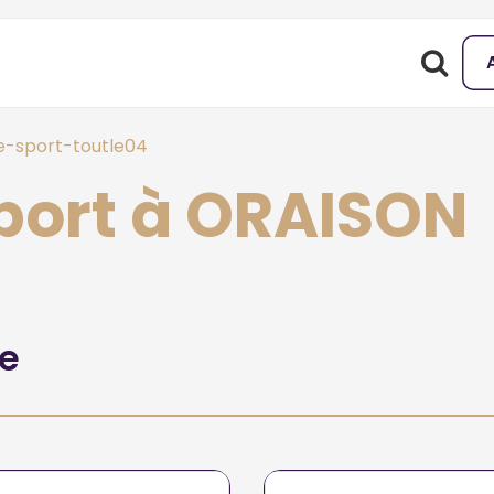
-sport-toutle04
port à ORAISON
he