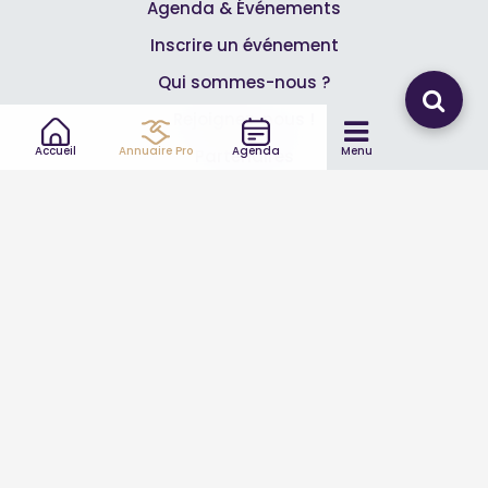
Agenda & Événements
Inscrire un événement
Qui sommes-nous ?
Rejoignez-nous !
Accueil
Annuaire Pro
Agenda
Menu
Partenaires
Professionnels
Annuaire pro
Inscrire mon entreprise
Les Abonnements Pros
Infos
Mentions légales et CGV