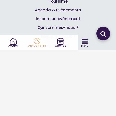
Tourisme
Agenda & Événements
Inscrire un événement
Qui sommes-nous ?
Rejoignez-nous !
Partenaires
Accueil
Annuaire Pro
Agenda
Menu
Professionnels
Annuaire pro
Inscrire mon entreprise
Les Abonnements Pros
Infos