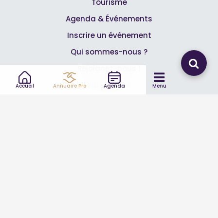
Tourisme
Agenda & Événements
Inscrire un événement
Qui sommes-nous ?
Rejoignez-nous !
Partenaires
Accueil
Annuaire Pro
Agenda
Menu
Professionnels
Annuaire pro
Inscrire mon entreprise
Les Abonnements Pros
Infos