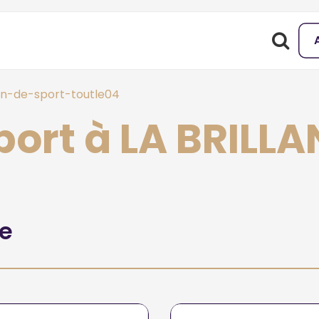
n-de-sport-toutle04
ort à LA BRILL
he