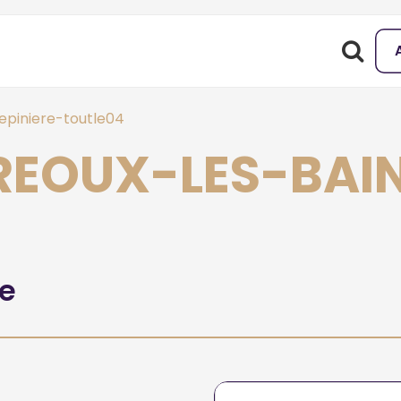
piniere-toutle04
GREOUX-LES-BAI
he