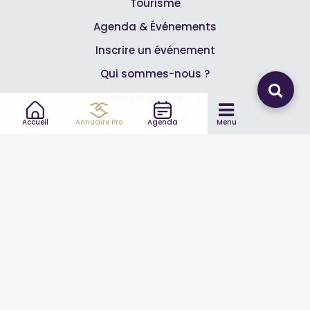
Tourisme
Agenda & Événements
Inscrire un événement
Qui sommes-nous ?
Rejoignez-nous !
Partenaires
Accueil
Annuaire Pro
Agenda
Menu
Professionnels
Annuaire pro
Inscrire mon entreprise
Les Abonnements Pros
Infos