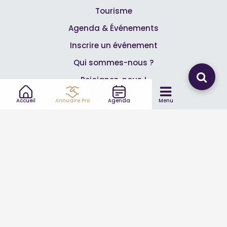
Tourisme
Agenda & Événements
Inscrire un événement
Qui sommes-nous ?
Rejoignez-nous !
Partenaires
Accueil
Annuaire Pro
Agenda
Menu
Professionnels
Annuaire pro
Inscrire mon entreprise
Les Abonnements Pros
Infos