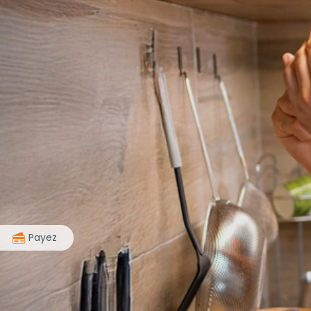
>
Payez