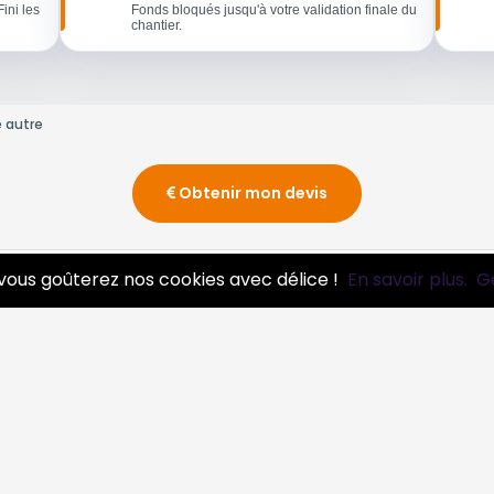
Fini les
Fonds bloqués jusqu'à votre validation finale du
chantier.
 autre
Obtenir mon devis
vous goûterez nos cookies avec délice !
En savoir plus.
G
essionnels
Infos
ire pro
Mentions légales et CGV