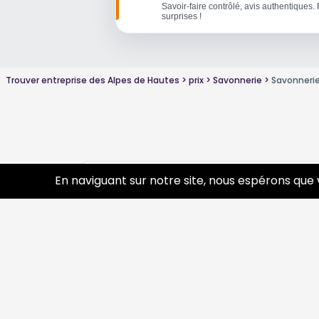
Savoir-faire contrôlé, avis authentiques. 
surprises !
Trouver entreprise des Alpes de Hautes
prix
Savonnerie
Savonnerie
Conseils sur Savonnerie
En naviguant sur notre site, nous espérons que 
2 pros
Découvrir
Prof
Tourisme
Annua