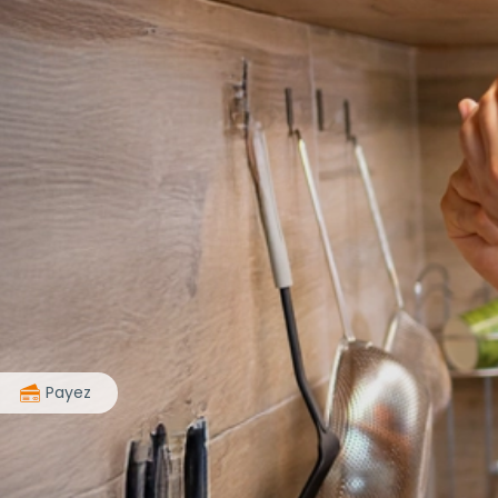
>
Payez