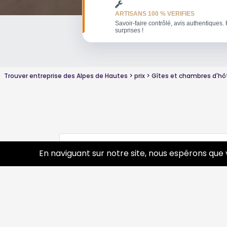
ARTISANS 100 % VERIFIES
Savoir-faire contrôlé, avis authentiques. 
surprises !
Trouver entreprise des Alpes de Hautes
prix
Gîtes et chambres d'hô
Conseils sur Gîtes
938 pros
En naviguant sur notre site, nous espérons que 
Conseils sur Location de meublé
475 p