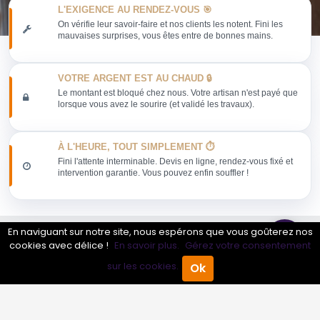
L'EXIGENCE AU RENDEZ-VOUS 🎯
On vérifie leur savoir-faire et nos clients les notent. Fini les
mauvaises surprises, vous êtes entre de bonnes mains.
VOTRE ARGENT EST AU CHAUD 🔒
Le montant est bloqué chez nous. Votre artisan n'est payé que
lorsque vous avez le sourire (et validé les travaux).
À L'HEURE, TOUT SIMPLEMENT ⏱️
Fini l'attente interminable. Devis en ligne, rendez-vous fixé et
intervention garantie. Vous pouvez enfin souffler !
En naviguant sur notre site, nous espérons que vous goûterez nos
cookies avec délice !
En savoir plus.
Gérez votre consentement
Obtenir mon devis
sur les cookies.
Ok
Accueil
Annuaire Pro
Agenda
Menu
Conseils sur Patinoire
1 pros