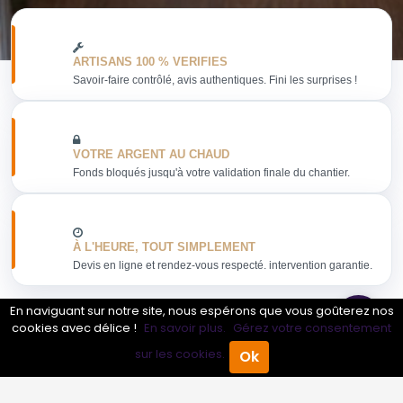
ARTISANS 100 % VERIFIES
Savoir-faire contrôlé, avis authentiques. Fini les surprises !
VOTRE ARGENT AU CHAUD
Fonds bloqués jusqu'à votre validation finale du chantier.
À L'HEURE, TOUT SIMPLEMENT
Devis en ligne et rendez-vous respecté. intervention garantie.
En naviguant sur notre site, nous espérons que vous goûterez nos
cookies avec délice !
En savoir plus.
Gérez votre consentement
sur les cookies.
Ok
Obtenir mon devis
Accueil
Annuaire Pro
Agenda
Menu