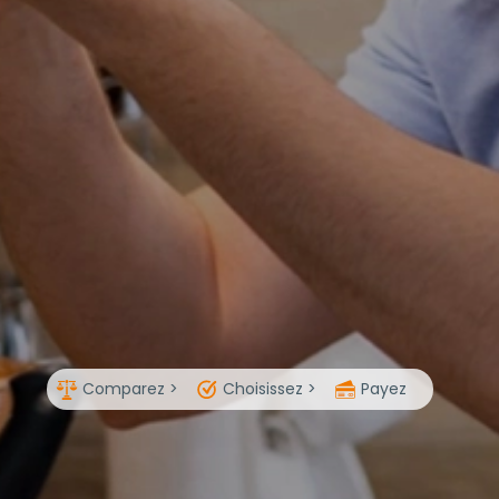
Comparez >
Choisissez >
Payez