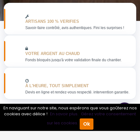
ARTISANS 100 % VERIFIES
Savoir-faire contrôlé, avis authentiques. Fini les surprises !
VOTRE ARGENT AU CHAUD
Fonds bloqués jusqu'à votre validation finale du chantier.
À L'HEURE, TOUT SIMPLEMENT
Devis en ligne et rendez-vous respecté. intervention garantie.
En naviguant sur notre site, nous espérons que vous goûterez nos
cookies avec délice !
En savoir plus.
Gérez votre consentement
sur les cookies.
Ok
Obtenir mon devis
Accueil
Annuaire Pro
Agenda
Menu