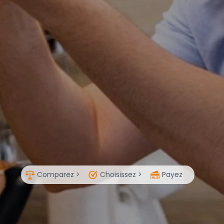
Comparez >
Choisissez >
Payez