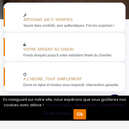
ARTISANS 100 % VERIFIES
Savoir-faire contrôlé, avis authentiques. Fini les surprises !
VOTRE ARGENT AU CHAUD
Fonds bloqués jusqu'à votre validation finale du chantier.
À L'HEURE, TOUT SIMPLEMENT
Devis en ligne et rendez-vous respecté. intervention garantie.
En naviguant sur notre site, nous espérons que vous goûterez nos
cookies avec délice !
En savoir plus.
Gérez votre consentement
sur les cookies.
Ok
Obtenir mon devis
Accueil
Annuaire Pro
Agenda
Menu