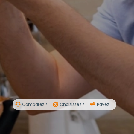
Comparez >
Choisissez >
Payez