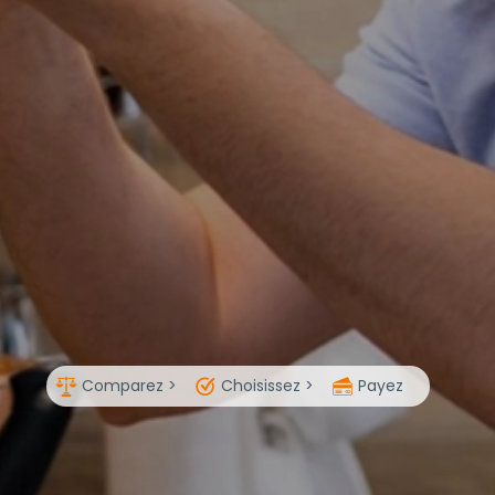
Comparez >
Choisissez >
Payez