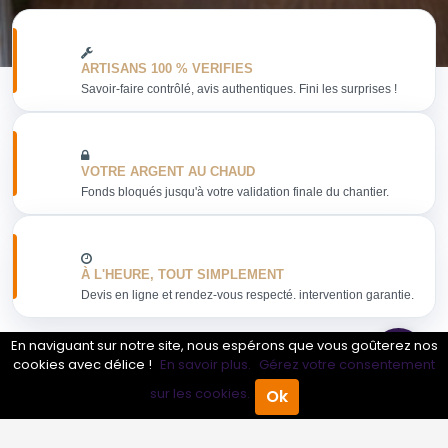
ARTISANS 100 % VERIFIES
Savoir-faire contrôlé, avis authentiques. Fini les surprises !
VOTRE ARGENT AU CHAUD
Fonds bloqués jusqu'à votre validation finale du chantier.
À L'HEURE, TOUT SIMPLEMENT
Devis en ligne et rendez-vous respecté. intervention garantie.
En naviguant sur notre site, nous espérons que vous goûterez nos
cookies avec délice !
En savoir plus.
Gérez votre consentement
sur les cookies.
Ok
Obtenir mon devis
Accueil
Annuaire Pro
Agenda
Menu