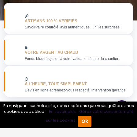
ARTISANS 100 % VERIFIES
Savoir-faire contrôlé, avis authentiques. Fini les surprises !
VOTRE ARGENT AU CHAUD
Fonds bloqués jusqu'à votre validation finale du chantier.
À L'HEURE, TOUT SIMPLEMENT
Devis en ligne et rendez-vous respecté. intervention garantie.
En naviguant sur notre site, nous espérons que vous goûterez nos
cookies avec délice !
En savoir plus.
Gérez votre consentement
sur les cookies.
Ok
Obtenir mon devis
Accueil
Annuaire Pro
Agenda
Menu