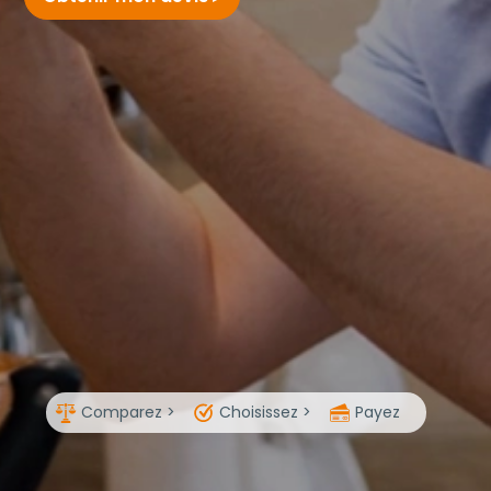
Comparez >
Choisissez >
Payez