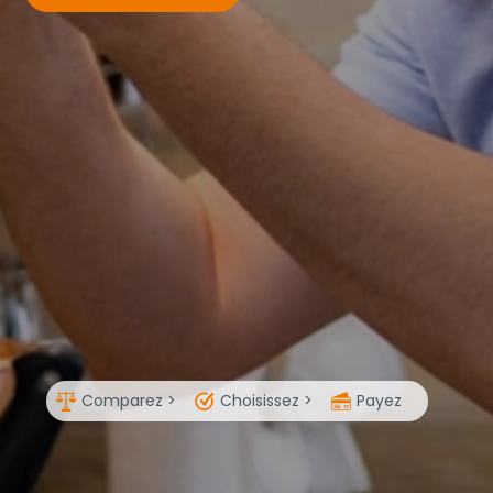
Comparez >
Choisissez >
Payez