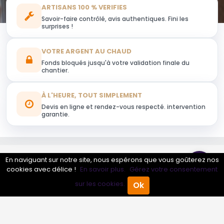
ARTISANS 100 % VERIFIES
Savoir-faire contrôlé, avis authentiques. Fini les
surprises !
VOTRE ARGENT AU CHAUD
Fonds bloqués jusqu'à votre validation finale du
chantier.
À L'HEURE, TOUT SIMPLEMENT
Devis en ligne et rendez-vous respecté. intervention
garantie.
En naviguant sur notre site, nous espérons que vous goûterez nos
Obtenir mon devis
cookies avec délice !
En savoir plus.
Gérez votre consentement
sur les cookies.
Ok
Accueil
Annuaire Pro
Agenda
Menu
Conseils sur Production d'électricité - Réseaux -
Distribution autre
0 pros