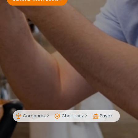
Comparez >
Choisissez >
Payez