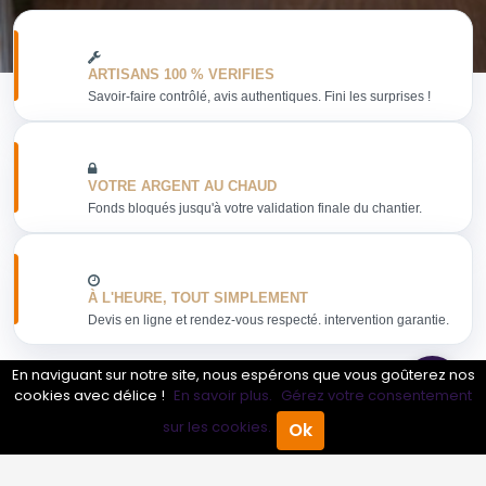
ARTISANS 100 % VERIFIES
Savoir-faire contrôlé, avis authentiques. Fini les surprises !
VOTRE ARGENT AU CHAUD
Fonds bloqués jusqu'à votre validation finale du chantier.
À L'HEURE, TOUT SIMPLEMENT
Devis en ligne et rendez-vous respecté. intervention garantie.
En naviguant sur notre site, nous espérons que vous goûterez nos
cookies avec délice !
En savoir plus.
Gérez votre consentement
sur les cookies.
Ok
Obtenir mon devis
Accueil
Annuaire Pro
Agenda
Menu