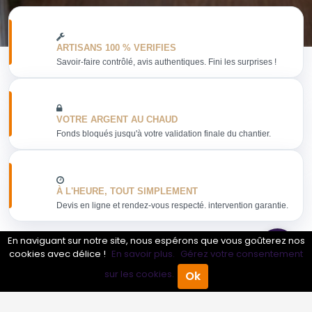
ARTISANS 100 % VERIFIES
Savoir-faire contrôlé, avis authentiques. Fini les surprises !
VOTRE ARGENT AU CHAUD
Fonds bloqués jusqu'à votre validation finale du chantier.
À L'HEURE, TOUT SIMPLEMENT
Devis en ligne et rendez-vous respecté. intervention garantie.
En naviguant sur notre site, nous espérons que vous goûterez nos
cookies avec délice !
En savoir plus.
Gérez votre consentement
sur les cookies.
Ok
Obtenir mon devis
Accueil
Annuaire Pro
Agenda
Menu