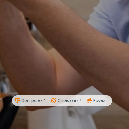
Comparez >
Choisissez >
Payez