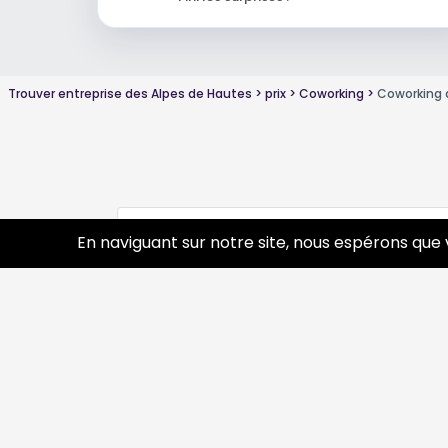
Trouver entreprise des Alpes de Hautes
prix
Coworking
Coworking 
Conseils sur Coworking
0 pros
En naviguant sur notre site, nous espérons que 
Découvrir
Prof
Tourisme
Annua