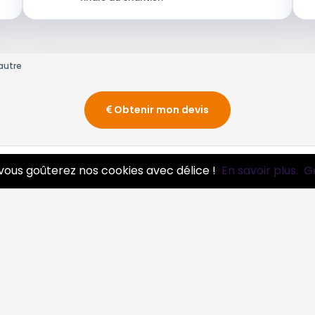
autre
Obtenir mon devis
vous goûterez nos cookies avec délice !
En savoir plus.
G
essionnels
Infos
ire pro
Mentions légales et CGV