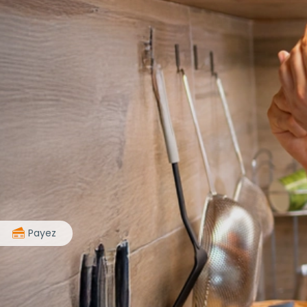
>
Payez