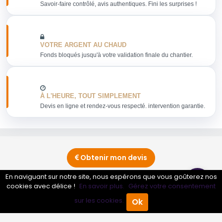
Savoir-faire contrôlé, avis authentiques. Fini les surprises !
VOTRE ARGENT AU CHAUD
Fonds bloqués jusqu'à votre validation finale du chantier.
À L'HEURE, TOUT SIMPLEMENT
Devis en ligne et rendez-vous respecté. intervention garantie.
Obtenir mon devis
En naviguant sur notre site, nous espérons que vous goûterez nos
cookies avec délice !
En savoir plus.
Gérez votre consentement
Conseils sur Centre d'appels - Transport en commun
sur les cookies.
Ok
0 pros
Accueil
Annuaire Pro
Agenda
Menu
Conseils sur Transport aérien