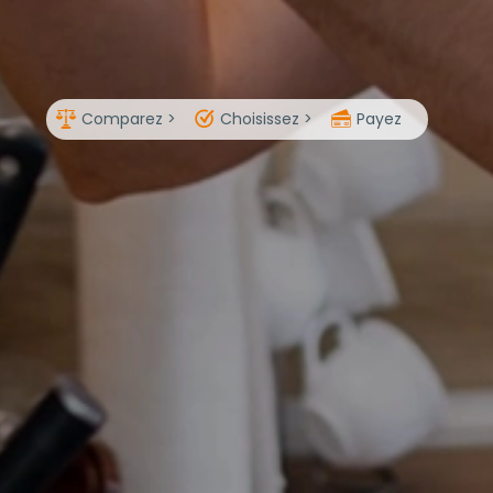
Comparez >
Choisissez >
Payez