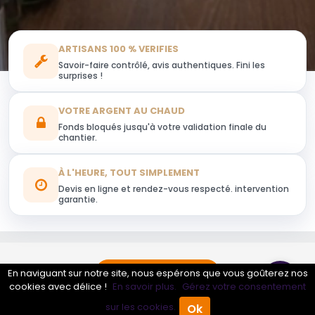
ARTISANS 100 % VERIFIES
Savoir-faire contrôlé, avis authentiques. Fini les
surprises !
VOTRE ARGENT AU CHAUD
Fonds bloqués jusqu'à votre validation finale du
chantier.
À L'HEURE, TOUT SIMPLEMENT
Devis en ligne et rendez-vous respecté. intervention
garantie.
Obtenir mon devis
En naviguant sur notre site, nous espérons que vous goûterez nos
cookies avec délice !
En savoir plus.
Gérez votre consentement
sur les cookies.
Ok
Accueil
Annuaire Pro
Agenda
Menu