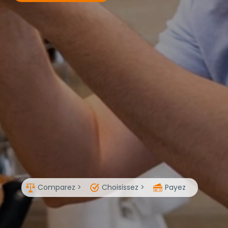
Comparez >
Choisissez >
Payez