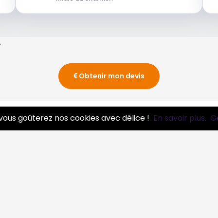
r
Obtenir mon devis
vous goûterez nos cookies avec délice !
En savoir plus.
G
essionnels
Infos
ire pro
Mentions légales et CGV