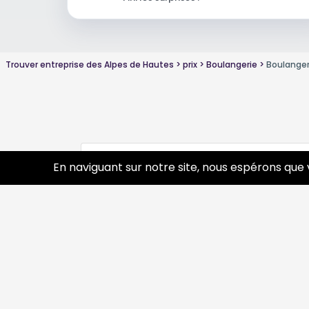
Trouver entreprise des Alpes de Hautes
prix
Boulangerie
Boulange
Conseils sur Boulangerie autre
13 pros
En naviguant sur notre site, nous espérons que 
Découvrir
Prof
Tourisme
Annua