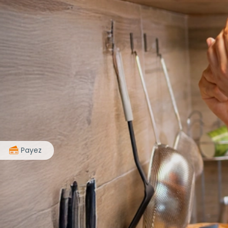
>
Payez