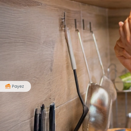
>
Payez