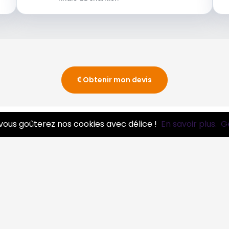
Obtenir mon devis
vous goûterez nos cookies avec délice !
En savoir plus.
G
essionnels
Infos
ire pro
Mentions légales et CGV