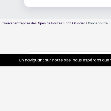
Trouver entreprise des Alpes de Hautes
prix
Glacier
Glacier autre
Conseils sur Glacier
2 pros
En naviguant sur notre site, nous espérons que 
Découvrir
Prof
Tourisme
Annua