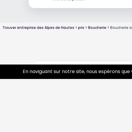
Trouver entreprise des Alpes de Hautes
prix
Boucherie
Boucherie a
Conseils sur Boucher
2 pros
En naviguant sur notre site, nous espérons que 
Découvrir
Prof
Tourisme
Annua