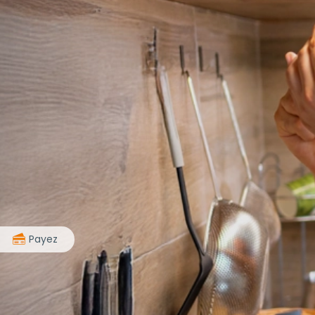
>
Payez