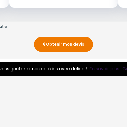
utre
Obtenir mon devis
vous goûterez nos cookies avec délice !
En savoir plus.
G
essionnels
Infos
ire pro
Mentions légales et CGV