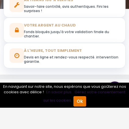
Savoir-faire contrôlé, avis authentiques. Fini les
surprises !
VOTRE ARGENT AU CHAUD
Fonds bloqués jusqu'à votre validation finale du
chantier.
À L'HEURE, TOUT SIMPLEMENT
Devis en ligne et rendez-vous respecté. intervention
garantie.
En naviguant sur notre site, nous espérons que vous goûterez nos
Obtenir mon devis
cookies avec délice !
En savoir plus.
Gérez votre consentement
sur les cookies.
Ok
Accueil
Annuaire Pro
Agenda
Menu
Conseils sur Habillement
0 pros