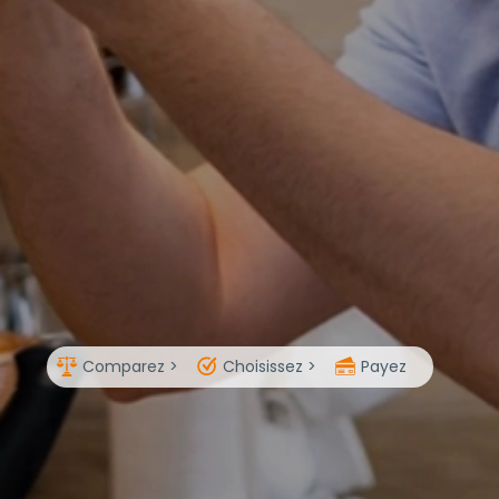
Comparez >
Choisissez >
Payez