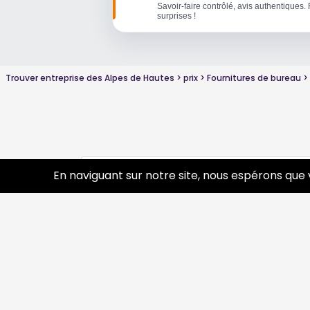
Savoir-faire contrôlé, avis authentiques. 
surprises !
Trouver entreprise des Alpes de Hautes
prix
Fournitures de bureau
Conseils sur Fournitures de bureau
En naviguant sur notre site, nous espérons que 
0 p
Découvrir
Prof
Tourisme
Annua