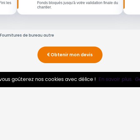
Fini les
Fonds bloqués jusqu'à votre validation finale du
chantier.
Fournitures de bureau autre
Obtenir mon devis
vous goûterez nos cookies avec délice !
En savoir plus.
G
ros
essionnels
Infos
ire pro
Mentions légales et CGV