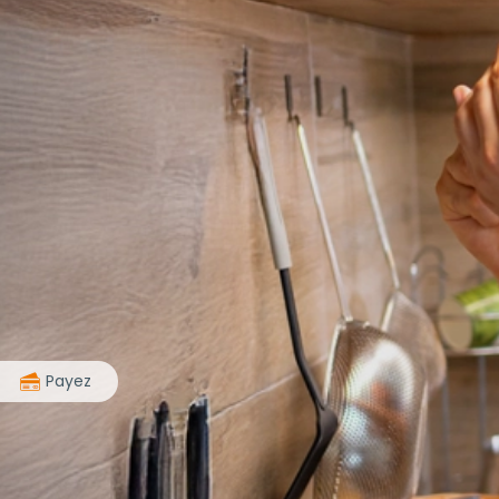
>
Payez