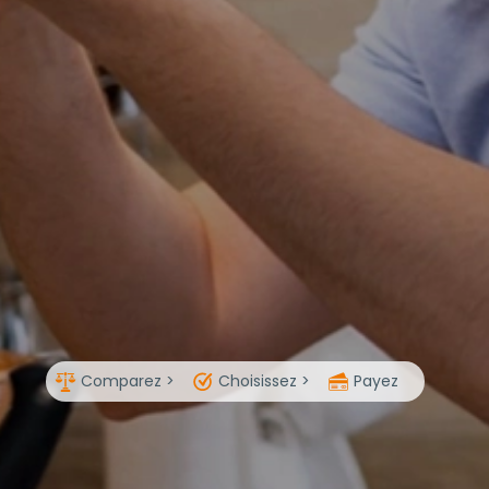
Comparez >
Choisissez >
Payez