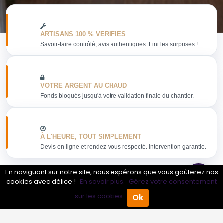
ARTISANS 100 % VERIFIES
Savoir-faire contrôlé, avis authentiques. Fini les surprises !
VOTRE ARGENT AU CHAUD
Fonds bloqués jusqu'à votre validation finale du chantier.
À L'HEURE, TOUT SIMPLEMENT
Devis en ligne et rendez-vous respecté. intervention garantie.
En naviguant sur notre site, nous espérons que vous goûterez nos
cookies avec délice !
En savoir plus.
Gérez votre consentement
sur les cookies.
Ok
Obtenir mon devis
Accueil
Annuaire Pro
Agenda
Menu