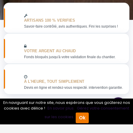
ARTISANS 100 % VERIFIES
Savoir-faire contrôlé, avis authentiques. Fini les surprises !
VOTRE ARGENT AU CHAUD
Fonds bloqués jusqu'à votre validation finale du chantier.
À L'HEURE, TOUT SIMPLEMENT
Devis en ligne et rendez-vous respecté. intervention garantie.
En naviguant sur notre site, nous espérons que vous goûterez nos
cookies avec délice !
En savoir plus.
Gérez votre consentement
sur les cookies.
Ok
Obtenir mon devis
Accueil
Annuaire Pro
Agenda
Menu