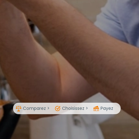
Comparez >
Choisissez >
Payez