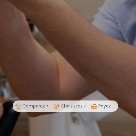
Comparez >
Choisissez >
Payez