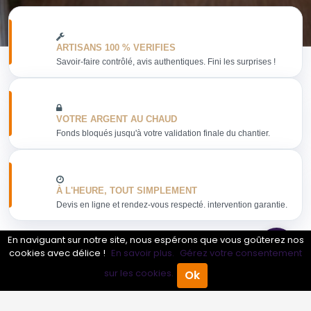
ARTISANS 100 % VERIFIES
Savoir-faire contrôlé, avis authentiques. Fini les surprises !
VOTRE ARGENT AU CHAUD
Fonds bloqués jusqu'à votre validation finale du chantier.
À L'HEURE, TOUT SIMPLEMENT
Devis en ligne et rendez-vous respecté. intervention garantie.
En naviguant sur notre site, nous espérons que vous goûterez nos
cookies avec délice !
En savoir plus.
Gérez votre consentement
sur les cookies.
Ok
Obtenir mon devis
Accueil
Annuaire Pro
Agenda
Menu