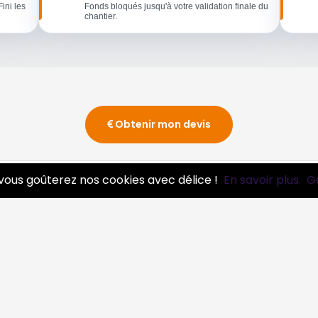
Fini les
Fonds bloqués jusqu'à votre validation finale du
chantier.
Obtenir mon devis
vous goûterez nos cookies avec délice !
En savoir plus.
G
essionnels
Infos
ire pro
Mentions légales et CGV