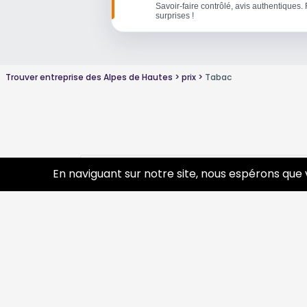
Savoir-faire contrôlé, avis authentiques. 
surprises !
Trouver entreprise des Alpes de Hautes
prix
Tabac
Conseils sur Tabac autre
En naviguant sur notre site, nous espérons que 
0 pros
Découvrir
Prof
Tourisme
Annua