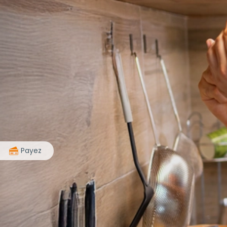
>
Payez