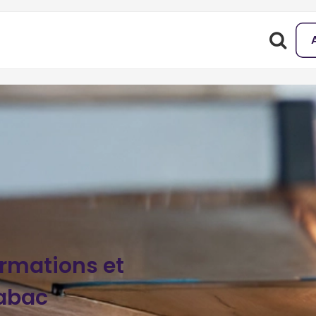
ormations et
abac