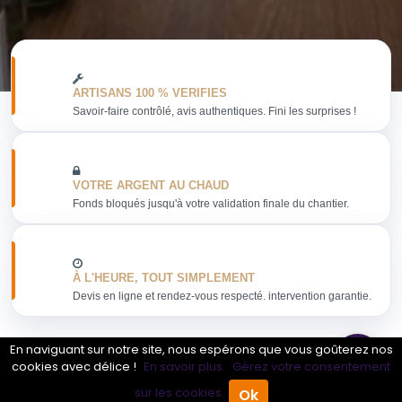
ARTISANS 100 % VERIFIES
Savoir-faire contrôlé, avis authentiques. Fini les surprises !
VOTRE ARGENT AU CHAUD
Fonds bloqués jusqu'à votre validation finale du chantier.
À L'HEURE, TOUT SIMPLEMENT
Devis en ligne et rendez-vous respecté. intervention garantie.
En naviguant sur notre site, nous espérons que vous goûterez nos
cookies avec délice !
En savoir plus.
Gérez votre consentement
Obtenir mon devis
sur les cookies.
Ok
Accueil
Annuaire Pro
Agenda
Menu