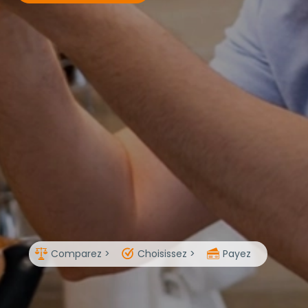
Comparez >
Choisissez >
Payez