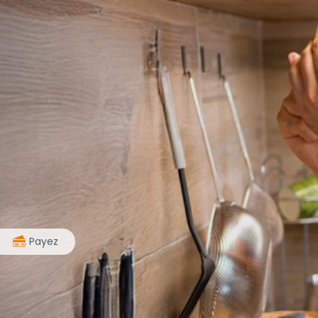
>
Payez