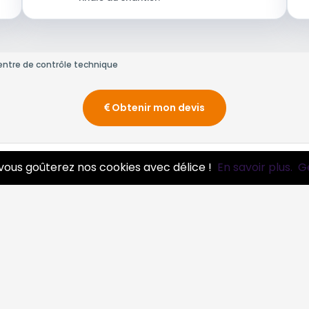
ntre de contrôle technique
Obtenir mon devis
0 pros
vous goûterez nos cookies avec délice !
En savoir plus.
G
essionnels
Infos
ire pro
Mentions légales et CGV