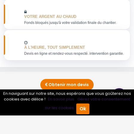
VOTRE ARGENT AU CHAUD
Fonds bloqués jusqu'à votre validation finale du chantier.
À L'HEURE, TOUT SIMPLEMENT
Devis en ligne et rendez-vous respecté. intervention garantie.
Obtenir mon devis
En naviguant sur notre site, nous espérons que vous goûterez nos
cookies avec délice !
En savoir plus.
Gérez votre consentement
Conseils sur Aide à la personne
1 pros
sur les cookies.
Ok
Accueil
Annuaire Pro
Agenda
Menu
Conseils sur Aide aux entreprises
1 pros
Conseils sur Association de commerçant
2 pros