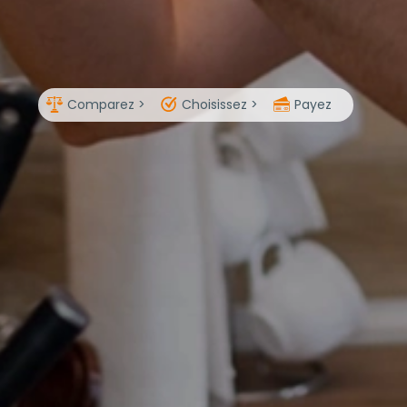
Comparez >
Choisissez >
Payez