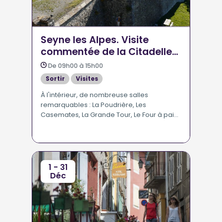
Seyne les Alpes. Visite
commentée de la Citadelle
Vauban
De 09h00 à 15h00
Sortir
Visites
À l'intérieur, de nombreuse salles
remarquables : La Poudrière, Les
Casemates, La Grande Tour, Le Four à pain,
La Citerne - Diaporama "Pays de Seyne,
terre des hommes" - Vue panoramique.
1 - 31
Déc