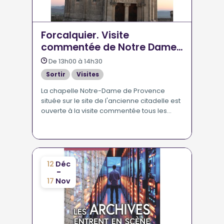
Forcalquier. Visite
commentée de Notre Dame
de Provence
De 13h00 à 14h30
Sortir
Visites
La chapelle Notre-Dame de Provence
située sur le site de l'ancienne citadelle est
ouverte à la visite commentée tous les
après-midi à partir de 14h00 toute l'année.
12
Déc
-
17
Nov