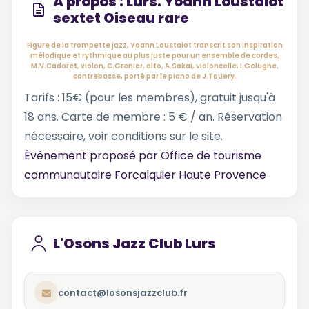
À propos : Lurs. Yoann Loustalot
sextet Oiseau rare
Figure de la trompette jazz, Yoann Loustalot transcrit son inspiration
mélodique et rythmique au plus juste pour un ensemble de cordes,
M.V.Cadoret, violon, C.Grenier, alto, A.Sakai, violoncelle, I.Gelugne,
contrebasse, porté par le piano de J.Touery.
Tarifs : 15€ (pour les membres), gratuit jusqu'à
18 ans. Carte de membre : 5 € / an. Réservation
nécessaire, voir conditions sur le site.
Événement proposé par
Office de tourisme
communautaire Forcalquier Haute Provence
L'Osons Jazz Club Lurs
contact@losonsjazzclub.fr