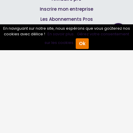
Inscrire mon entreprise
Les Abonnements Pros
En naviguant sur notre site, nous espérons que vous goûterez nos
cookies avec délice !
En savoir plus.
Gérez votre consentement
Infos
sur les cookies.
Ok
Accueil
Annuaire Pro
Agenda
Menu
Mentions légales et CGV
Suivez-nous
© 2007-2026
Toutle04