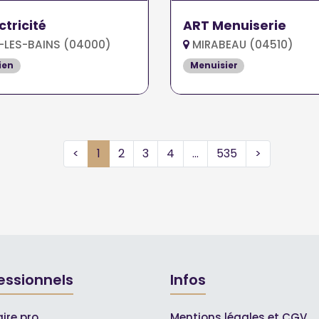
ctricité
ART Menuiserie
-LES-BAINS (04000)
MIRABEAU (04510)
ien
Menuisier
<
1
2
3
4
...
535
>
essionnels
Infos
ire pro
Mentions légales et CGV