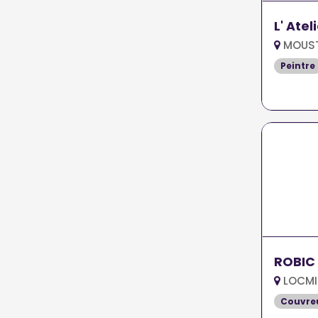
L' Atel
MOUST
Peintre
ROBIC
LOCMI
Couvreu