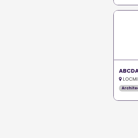
ABCD
LOCMI
Archite