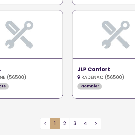
A
JLP Confort
NE (56500)
RADENAC (56500)
cte
Plombier
<
1
2
3
4
>