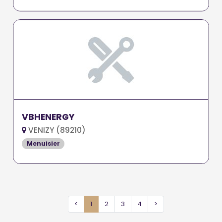
VBHENERGY
VENIZY (89210)
Menuisier
<
1
2
3
4
>