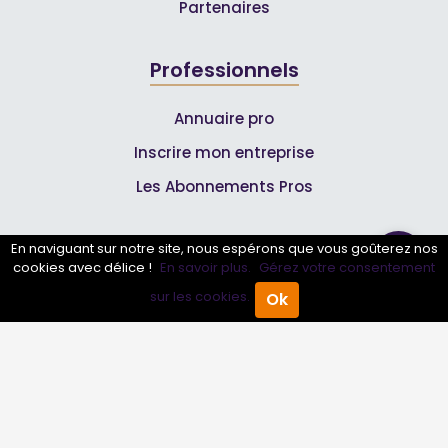
Partenaires
Professionnels
Annuaire pro
Inscrire mon entreprise
Les Abonnements Pros
Infos
En naviguant sur notre site, nous espérons que vous goûterez nos
cookies avec délice !
En savoir plus.
Gérez votre consentement
sur les cookies.
Mentions légales et CGV
Ok
Accueil
Annuaire Pro
Agenda
Menu
Suivez-nous