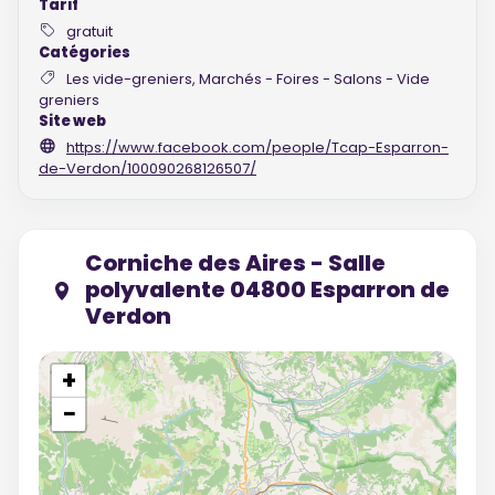
Tarif
gratuit
Catégories
Les vide-greniers, Marchés - Foires - Salons - Vide
greniers
Site web
https://www.facebook.com/people/Tcap-Esparron-
de-Verdon/100090268126507/
Corniche des Aires - Salle
polyvalente 04800 Esparron de
Verdon
+
−