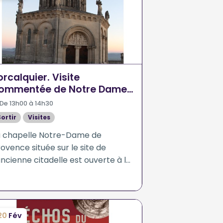
orcalquier. Visite
ommentée de Notre Dame
e Provence
De 13h00 à 14h30
Sortir
Visites
a chapelle Notre-Dame de
ovence située sur le site de
ancienne citadelle est ouverte à la
isite commentée tous les après-
di à partir de 14h00 toute l'année.
20
Fév