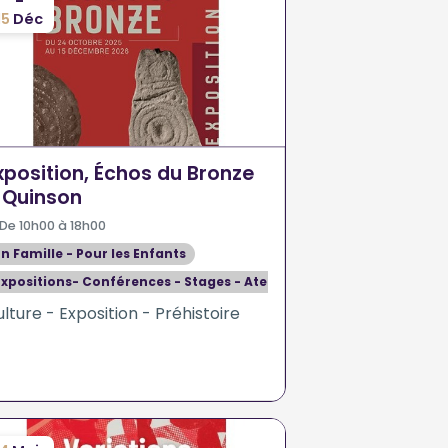
-
15
Déc
xposition, Échos du Bronze
 Quinson
De 10h00 à 18h00
En Famille - Pour les Enfants
Expositions- Conférences - Stages - Ateliers
lture - Exposition - Préhistoire