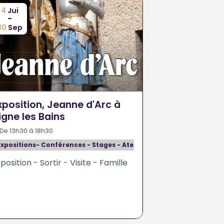
4
Jui
-
30
Sep
xposition, Jeanne d'Arc à
igne les Bains
De 13h30 à 18h30
Expositions- Conférences - Stages - Ateliers
position - Sortir - Visite - Famille