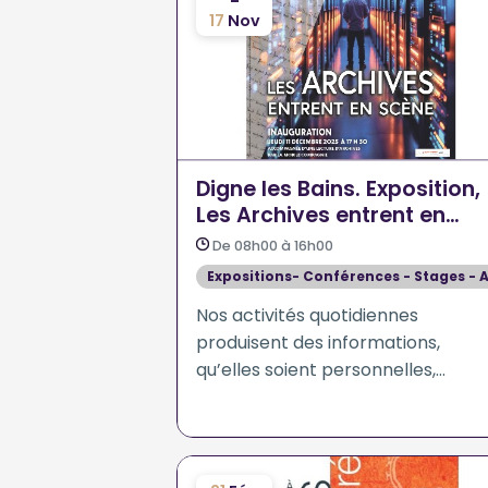
-
17
Nov
Digne les Bains. Exposition,
Les Archives entrent en
Scène
De 08h00 à 16h00
Expositions- Conférences - Stages - A
Nos activités quotidiennes
produisent des informations,
qu’elles soient personnelles,
professionnelles, administratives,
sous forme manuscrite,
dactylographiée ou purement
numérique.