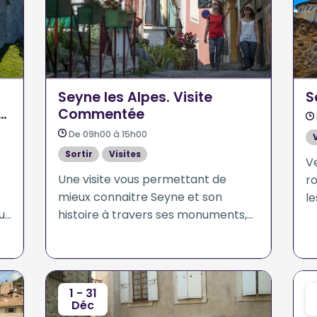
Seyne les Alpes. Visite
S
Commentée
De 09h00 à 15h00
Sortir
Visites
V
Une visite vous permettant de
r
mieux connaitre Seyne et son
le
ur
histoire à travers ses monuments,
an
ses ruelles et ses remparts.
pa
s"
é
Ré
1 - 31
Déc