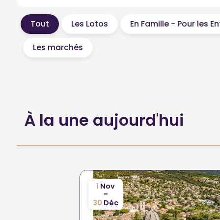
Tout
Les Lotos
En Famille - Pour les E
Les marchés
À la une aujourd'hui
1
Nov
-
30
Déc