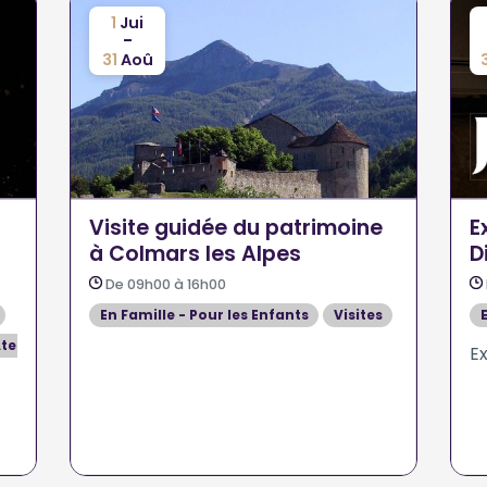
1
Jui
-
31
Aoû
Visite guidée du patrimoine
E
à Colmars les Alpes
D
De 09h00 à 16h00
En Famille - Pour les Enfants
Visites
teliers
Ex