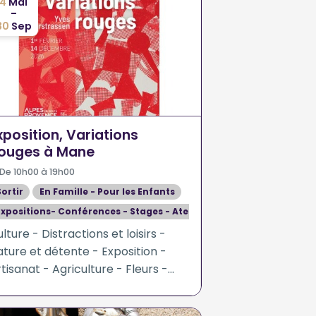
4
Mai
-
30
Sep
xposition, Variations
ouges à Mane
De 10h00 à 19h00
Sortir
En Famille - Pour les Enfants
Expositions- Conférences - Stages - Ateliers
lture - Distractions et loisirs -
ture et détente - Exposition -
tisanat - Agriculture - Fleurs -
lantes - Sciences humaines et
ciales