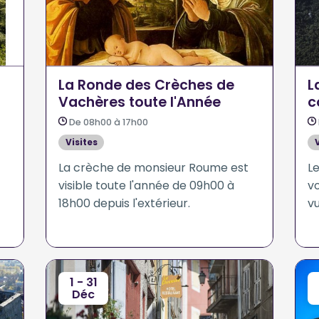
La Ronde des Crèches de
L
Vachères toute l'Année
c
C
De 08h00 à 17h00
Visites
La crèche de monsieur Roume est
Le
visible toute l'année de 09h00 à
vo
18h00 depuis l'extérieur.
v
1 - 31
Déc