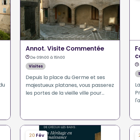
Annot. Visite Commentée
F
c
De 09h00 à 15h00
d
Visites
Depuis la place du Germe et ses
 du
L
majestueux platanes, vous passerez
Pr
les portes de la vieille ville pour
l'
découvrir, au détour des ruelles
v
tortueuses, linteaux gravés,
mi
échoppes et vestiges de remparts.
20
Fév