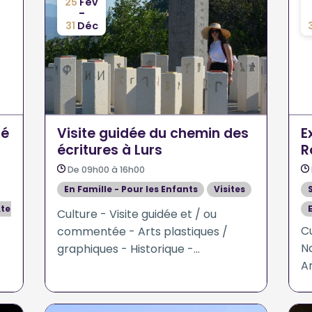
25
Fév
-
31
Déc
ré
Visite guidée du chemin des
E
écritures à Lurs
R
De 09h00 à 16h00
En Famille - Pour les Enfants
Visites
teliers
Culture - Visite guidée et / ou
Cu
commentée - Arts plastiques /
Na
graphiques - Historique -
Ar
Patrimoine
P
so