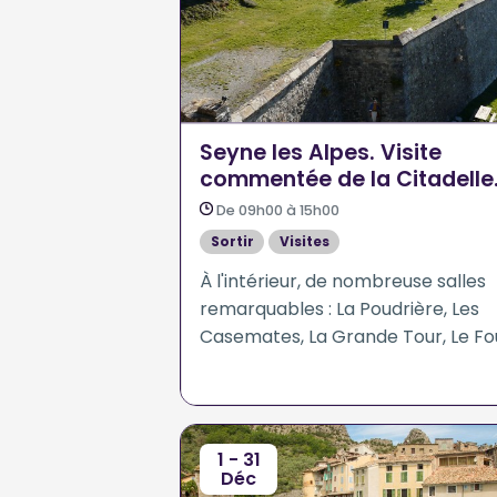
Seyne les Alpes. Visite
commentée de la Citadelle
Vauban
De 09h00 à 15h00
Sortir
Visites
À l'intérieur, de nombreuse salles
remarquables : La Poudrière, Les
Casemates, La Grande Tour, Le Fo
à pain, La Citerne - Diaporama
"Pays de Seyne, terre des homme
- Vue panoramique.
1 - 31
Déc