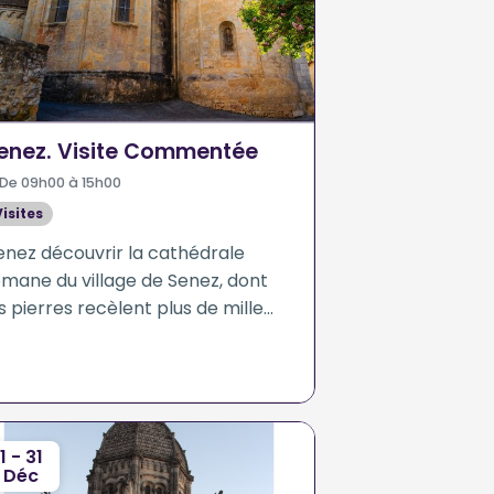
enez. Visite Commentée
De 09h00 à 15h00
Visites
enez découvrir la cathédrale
omane du village de Senez, dont
s pierres recèlent plus de mille
s d'histoire, ainsi que le
trimoine d'un des plus petits
vêchés de France jusqu'à la
volution Française.
1 - 31
Déc