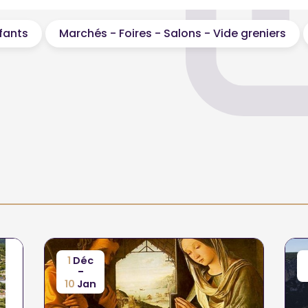
nfants
Marchés - Foires - Salons - Vide greniers
1
Déc
-
10
Jan