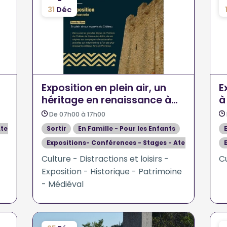
-
31
Déc
Exposition en plein air, un
E
héritage en renaissance à
à
Gréoux les Bains
De 07h00 à 17h00
teliers
Sortir
En Famille - Pour les Enfants
Expositions- Conférences - Stages - Ateliers
Culture - Distractions et loisirs -
Cu
Exposition - Historique - Patrimoine
- Médiéval